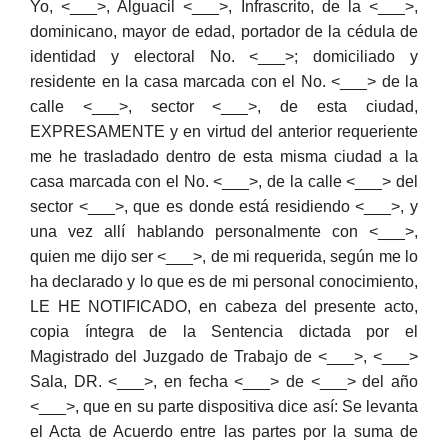
Yo, <___>, Alguacil <___>, Infrascrito, de la <___>,
dominicano, mayor de edad, portador de la cédula de
identidad y electoral No. <___>; domiciliado y
residente en la casa marcada con el No. <___> de la
calle <___>, sector <___>, de esta ciudad,
EXPRESAMENTE y en virtud del anterior requeriente
me he trasladado dentro de esta misma ciudad a la
casa marcada con el No. <___>, de la calle <___> del
sector <___>, que es donde está residiendo <___>, y
una vez allí hablando personalmente con <___>,
quien me dijo ser <___>, de mi requerida, según me lo
ha declarado y lo que es de mi personal conocimiento,
LE HE NOTIFICADO, en cabeza del presente acto,
copia íntegra de la Sentencia dictada por el
Magistrado del Juzgado de Trabajo de <___>, <___>
Sala, DR. <___>, en fecha <___> de <___> del año
<___>, que en su parte dispositiva dice así: Se levanta
el Acta de Acuerdo entre las partes por la suma de