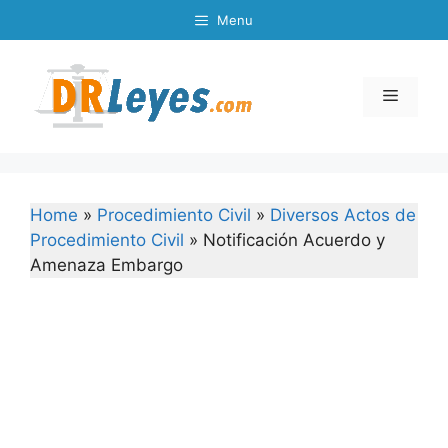
Skip
Menu
to
content
Menu
Home
»
Procedimiento Civil
»
Diversos Actos de
Procedimiento Civil
»
Notificación Acuerdo y
Amenaza Embargo