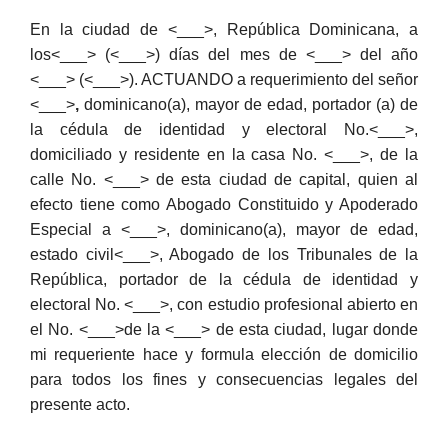
En la ciudad de <___>, República Dominicana, a
los<___> (<___>) días del mes de <___> del año
<___> (<___>). ACTUANDO a requerimiento del señor
<___>
,
dominicano(a), mayor de edad, portador (a) de
la cédula de identidad y electoral No.<___>,
domiciliado y residente en la casa No. <___>, de la
calle No. <___> de esta ciudad de capital, quien al
efecto tiene como Abogado Constituido y Apoderado
Especial a <___>, dominicano(a), mayor de edad,
estado civil<___>, Abogado de los Tribunales de la
República, portador de la cédula de identidad y
electoral No. <___>, con estudio profesional abierto en
el No. <___>de la <___> de esta ciudad, lugar donde
mi requeriente hace y formula elección de domicilio
para todos los fines y consecuencias legales del
presente acto.