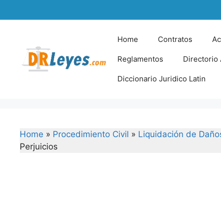
Skip
to
content
Home
Contratos
Ac
Reglamentos
Directorio
Diccionario Juridico Latin
Home
»
Procedimiento Civil
»
Liquidación de Daños
Perjuicios