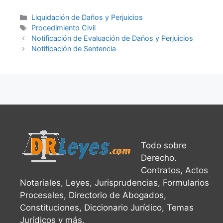
Categories
Liquidación de Daños y Perjuicios
Tags
Procedimiento Civil
Notificación de Evaluación de Daños y Perjuicios
Notificación de Sentencia
Todo sobre
Derecho.
Contratos, Actos
Notariales, Leyes, Jurisprudencias, Formularios
Procesales, Directorio de Abogados,
Constituciones, Diccionario Jurídico, Temas
Jurídicos y más.