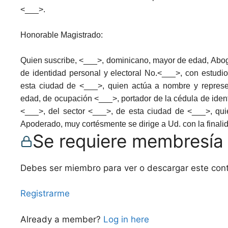
<___>.
Honorable Magistrado:
Quien suscribe, <___>, dominicano, mayor de edad, Aboga
de identidad personal y electoral No.<___>, con estudio
esta ciudad de <___>, quien actúa a nombre y repres
edad, de ocupación <___>, portador de la cédula de ident
<___>, del sector <___>, de esta ciudad de <___>, qui
Apoderado, muy cortésmente se dirige a Ud. con la finali
Se requiere membresía
Debes ser miembro para ver o descargar este con
Registrarme
Already a member?
Log in here