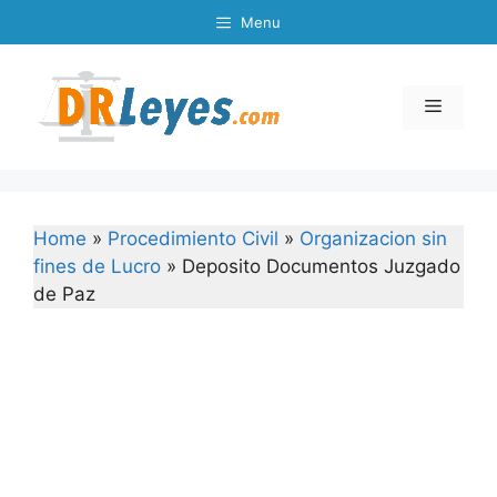
Skip
Menu
to
content
Menu
Home
»
Procedimiento Civil
»
Organizacion sin
fines de Lucro
»
Deposito Documentos Juzgado
de Paz