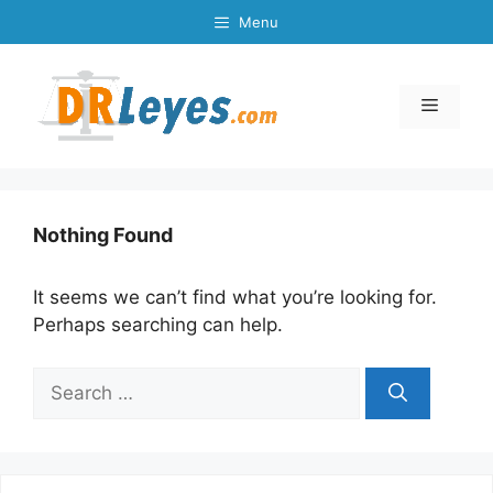
Skip
Menu
to
content
Menu
Nothing Found
It seems we can’t find what you’re looking for.
Perhaps searching can help.
Search
for: