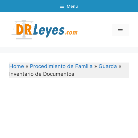
Skip
Menu
to
content
Menu
Home
»
Procedimiento de Familia
»
Guarda
»
Inventario de Documentos