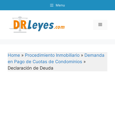
Skip
Menu
to
content
Menu
Home
»
Procedimiento Inmobiliario
»
Demanda
en Pago de Cuotas de Condominios
»
Declaración de Deuda