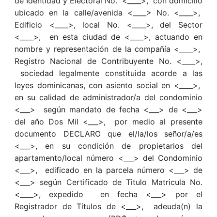
de Identidad y Electoral No. <____>, con domicilio
ubicado en la calle/avenida <____> No. <____>,
Edificio <____>, local No. <____>, del Sector
<____>, en esta ciudad de <____>, actuando en
nombre y representación de la compañía <____>,
Registro Nacional de Contribuyente No. <____>,
sociedad legalmente constituida acorde a las
leyes dominicanas, con asiento social en <____>,
en su calidad de administrador/a del condominio
<___> según mandato de fecha <___> de <___>
del año Dos Mil <___>, por medio al presente
documento DECLARO que el/la/los señor/a/es
<___>, en su condición de propietarios del
apartamento/local número <___> del Condominio
<___>, edificado en la parcela número <___> de
<___> según Certificado de Titulo Matricula No.
<____>, expedido en fecha <___> por el
Registrador de Títulos de <___>, adeuda(n) la