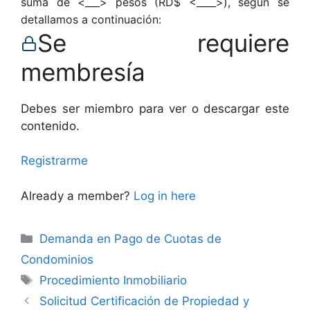
suma de <___> pesos (RD$ <____>), según se
detallamos a continuación:
Se requiere
membresía
Debes ser miembro para ver o descargar este
contenido.
Registrarme
Already a member?
Log in here
Categories
Demanda en Pago de Cuotas de
Condominios
Tags
Procedimiento Inmobiliario
Solicitud Certificación de Propiedad y