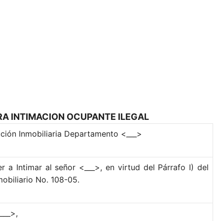
RA INTIMACION OCUPANTE ILEGAL
cción Inmobiliaria Departamento <___>
 a Intimar al señor <___>, en virtud del Párrafo I) del
mobiliario No. 108-05
.
___>,