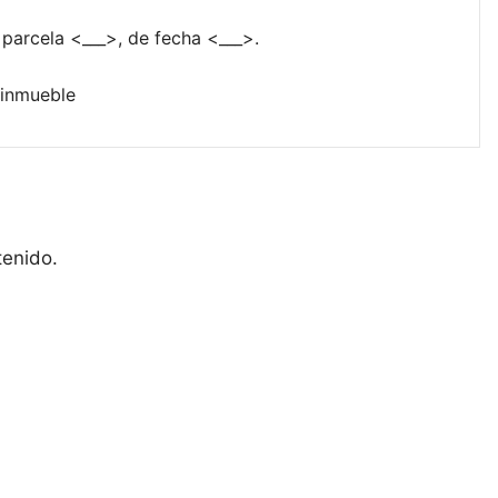
 parcela <___>, de fecha <___>.
 inmueble
tenido.