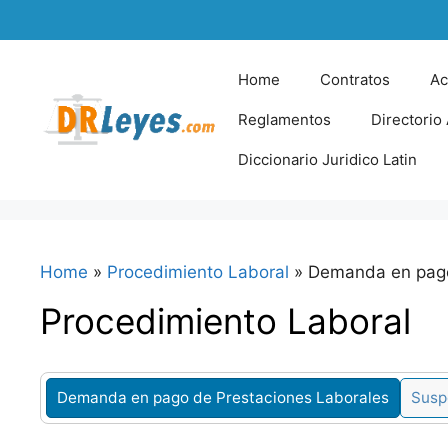
Skip
to
content
Home
Contratos
Ac
Reglamentos
Directorio
Diccionario Juridico Latin
Home
»
Procedimiento Laboral
»
Demanda en pago
Procedimiento Laboral
Demanda en pago de Prestaciones Laborales
Susp