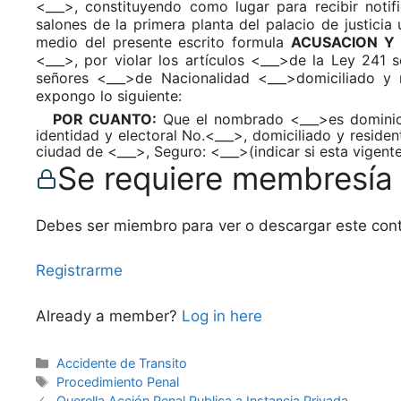
<___>, constituyendo como lugar para recibir noti
salones de la primera planta del palacio de justici
medio del presente escrito formula
ACUSACION Y 
<___>, por violar los artículos <___>de la Ley 241 
señores <___>de Nacionalidad <___>domiciliado y 
expongo lo siguiente:
POR CUANTO:
Que el nombrado <___>es dominica
identidad y electoral No.<___>, domiciliado y reside
ciudad de <___>, Seguro: <___>(indicar si esta vigente
Se requiere membresía
Debes ser miembro para ver o descargar este con
Registrarme
Already a member?
Log in here
Categories
Accidente de Transito
Tags
Procedimiento Penal
Querella Acción Penal Publica a Instancia Privada