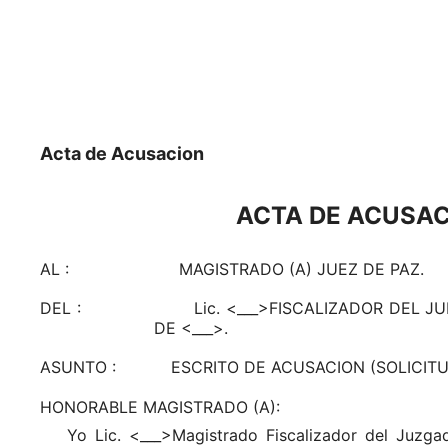
Acta de Acusacion
ACTA DE ACUSACI
AL : MAGISTRADO (A) JUEZ DE PAZ.
DEL : Lic. <___>FISCALIZADOR DEL JUDO. D
DE <___>.
ASUNTO : ESCRITO DE ACUSACION (SOLICITUD 
HONORABLE MAGISTRADO (A):
Yo Lic. <___>Magistrado Fiscalizador del Juzgad