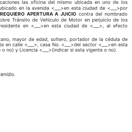
ficaciones las oficina del mismo ubicada en uno de los
a ubicado en la avenida <___>en esta ciudad de <___>por
REQUIERO APERTURA A JUICIO
contra del nombrado
sobre Tránsito de Vehículo de Motor en perjuicio de los
residente en <___>en esta ciudad de <___>, al efecto
no, mayor de edad, soltero, portador de la cédula de
nte en calle <___>, casa No. <___>del sector <___>en esta
 o no) y Licencia <___>(indicar si esta vigente o no).
tenido.