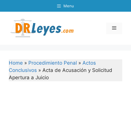
Skip
Menu
to
content
Menu
Home
»
Procedimiento Penal
»
Actos
Conclusivos
»
Acta de Acusación y Solicitud
Apertura a Juicio