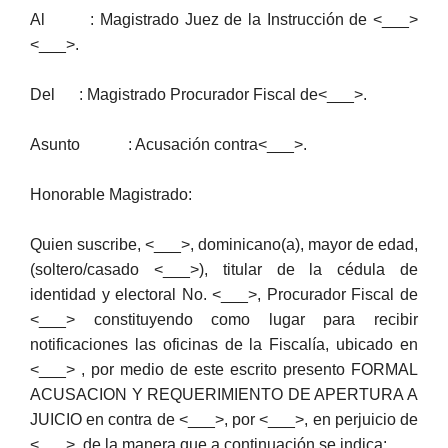
Al : Magistrado Juez de la Instrucción de <___>
<___>.
Del : Magistrado Procurador Fiscal de<___>.
Asunto : Acusación contra<___>.
Honorable Magistrado:
Quien suscribe, <___>, dominicano(a), mayor de edad,
(soltero/casado <___>), titular de la cédula de
identidad y electoral No. <___>, Procurador Fiscal de
<___> constituyendo como lugar para recibir
notificaciones las oficinas de la Fiscalía, ubicado en
<___> , por medio de este escrito presento FORMAL
ACUSACION Y REQUERIMIENTO DE APERTURA A
JUICIO en contra de <___>, por <___>, en perjuicio de
<___>, de la manera que a continuación se indica: