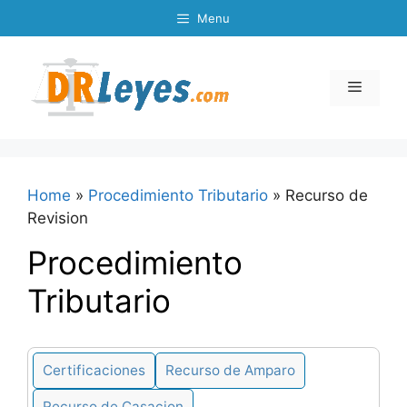
Skip
Menu
to
content
Menu
Home
»
Procedimiento Tributario
»
Recurso de
Revision
Procedimiento
Tributario
Certificaciones
Recurso de Amparo
Recurso de Casacion