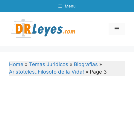
Skip
Menu
to
content
Menu
Home
»
Temas Juridicos
»
Biografias
»
Aristoteles..Filosofo de la Vida!
»
Page 3