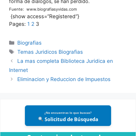
forma de diálogos, se han perdido.
Fuente:
www.biografiasyvidas.com
{show access=”Registered”}
Pages:
1
2
3
Categories
Biografias
Tags
Temas Juridicos Biografias
La mas completa Biblioteca Juridica en
Internet
Eliminacion y Reduccion de Impuestos
¿No encuentras lo que buscas?
Solicitud de Búsqueda