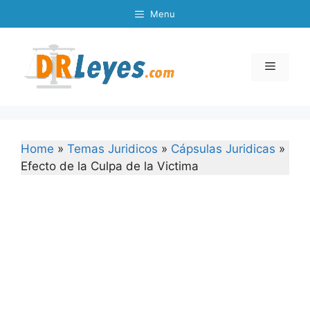
Skip
Menu
to
content
Menu
Home
»
Temas Juridicos
»
Cápsulas Juridicas
»
Efecto de la Culpa de la Victima