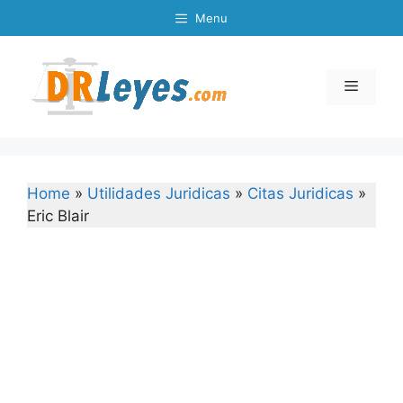
Skip
Menu
to
content
Menu
Home
»
Utilidades Juridicas
»
Citas Juridicas
»
Eric Blair