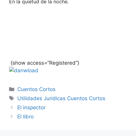
En la quietud de la noche.
{show access=”Registered”}
Categories
Cuentos Cortos
Tags
Utilidades Juridicas Cuentos Cortos
El inspector
El libro