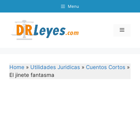
Skip
Menu
to
content
Menu
Home
»
Utilidades Juridicas
»
Cuentos Cortos
»
El jinete fantasma