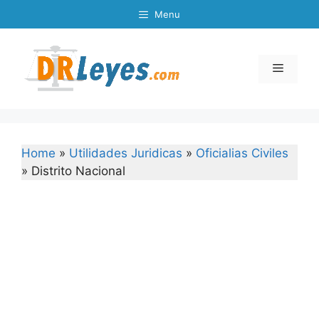
Skip
Menu
to
content
Menu
Home
»
Utilidades Juridicas
»
Oficialias Civiles
»
Distrito Nacional