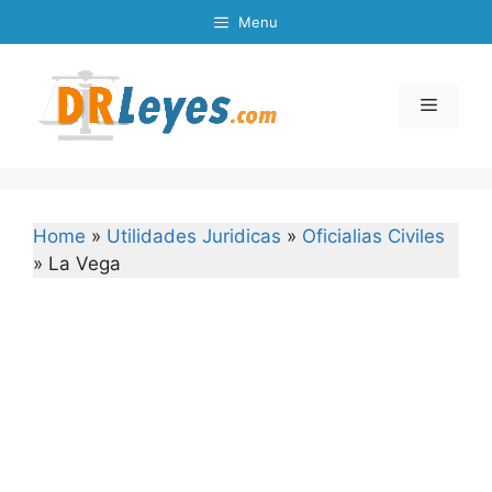
Skip
Menu
to
content
Menu
Home
»
Utilidades Juridicas
»
Oficialias Civiles
»
La Vega