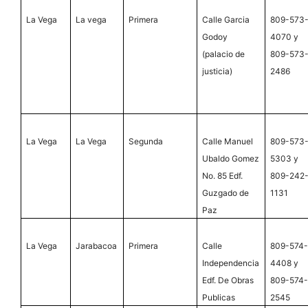
La Vega
La vega
Primera
Calle Garcia
809-573
Godoy
4070 y
(palacio de
809-573
justicia)
2486
La Vega
La Vega
Segunda
Calle Manuel
809-573
Ubaldo Gomez
5303 y
No. 85 Edf.
809-242
Guzgado de
1131
Paz
La Vega
Jarabacoa
Primera
Calle
809-574
Independencia
4408 y
Edf. De Obras
809-574
Publicas
2545