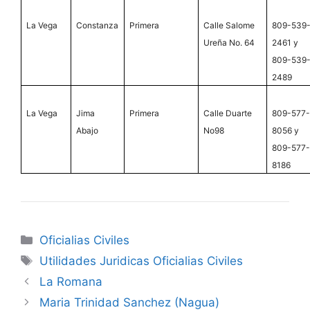
La Vega
Constanza
Primera
Calle Salome
809-539
Ureña No. 64
2461 y
809-539
2489
La Vega
Jima
Primera
Calle Duarte
809-577
Abajo
No98
8056 y
809-577
8186
Categories
Oficialias Civiles
Tags
Utilidades Juridicas Oficialias Civiles
La Romana
Maria Trinidad Sanchez (Nagua)