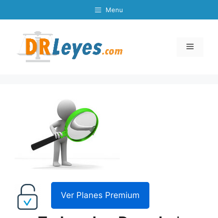
Skip
Menu
to
content
Menu
Ver Planes Premium