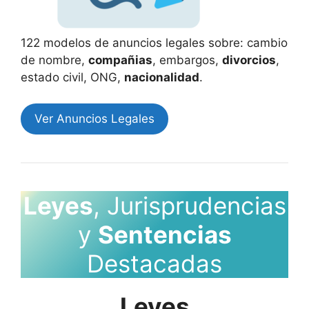
122 modelos de anuncios legales sobre: cambio
de nombre,
compañias
, embargos,
divorcios
,
estado civil, ONG,
nacionalidad
.
Ver Anuncios Legales
Leyes
, Jurisprudencias
y
Sentencias
Destacadas
Leyes