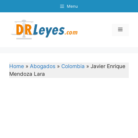
Skip
Menu
to
content
Menu
Home
»
Abogados
»
Colombia
»
Javier Enrique
Mendoza Lara