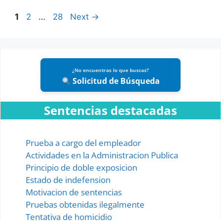
Page
Page
Page
1
2
…
28
Next
→
¿No encuentras lo que buscas?
Solicitud de Búsqueda
Sentencias destacadas
Prueba a cargo del empleador
Actividades en la Administracion Publica
Principio de doble exposicion
Estado de indefension
Motivacion de sentencias
Pruebas obtenidas ilegalmente
Tentativa de homicidio