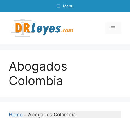
Skip
Menu
to
content
Menu
Abogados
Colombia
Home
»
Abogados Colombia