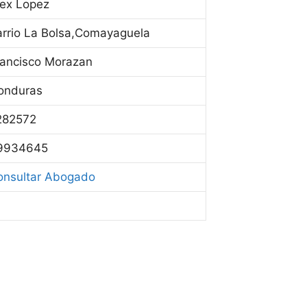
lex Lopez
arrio La Bolsa,Comayaguela
rancisco Morazan
onduras
282572
9934645
onsultar Abogado