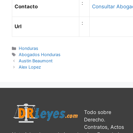
:
Contacto
Consultar Aboga
:
Url
Categories
Honduras
Tags
Abogados Honduras
Austin Beaumont
Alex Lopez
Todo sobre
Derecho.
Contratos, Actos