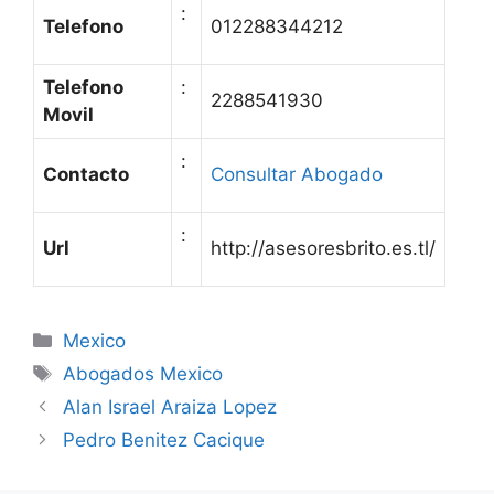
:
Telefono
012288344212
Telefono
:
2288541930
Movil
:
Contacto
Consultar Abogado
:
Url
http://asesoresbrito.es.tl/
Categories
Mexico
Tags
Abogados Mexico
Alan Israel Araiza Lopez
Pedro Benitez Cacique