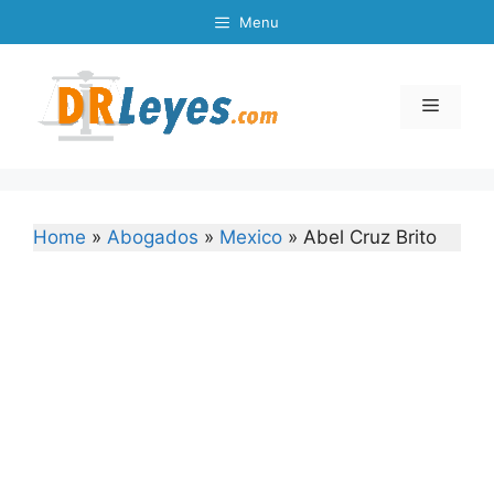
Skip
Menu
to
content
Menu
Home
»
Abogados
»
Mexico
»
Abel Cruz Brito