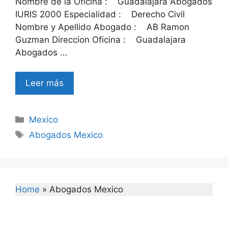
Nombre de la Oficina : Guadalajara Abogados
IURIS 2000 Especialidad : Derecho Civil
Nombre y Apellido Abogado : AB Ramon
Guzman Direccion Oficina : Guadalajara
Abogados …
Leer más
Categories
Mexico
Tags
Abogados Mexico
Home
»
Abogados Mexico