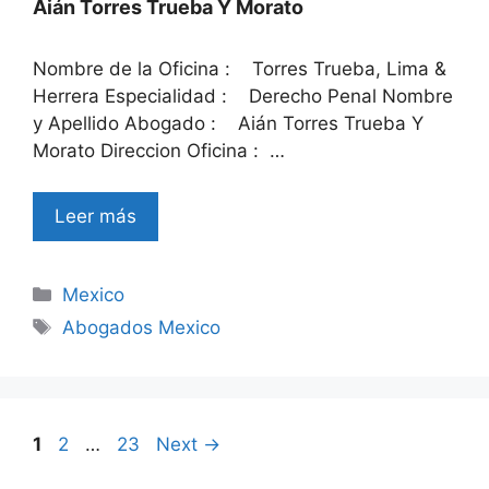
Aián Torres Trueba Y Morato
Nombre de la Oficina : Torres Trueba, Lima &
Herrera Especialidad : Derecho Penal Nombre
y Apellido Abogado : Aián Torres Trueba Y
Morato Direccion Oficina : …
Leer más
Categories
Mexico
Tags
Abogados Mexico
Page
Page
Page
1
2
…
23
Next
→