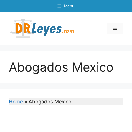
Skip
Menu
to
content
Menu
Abogados Mexico
Home
»
Abogados Mexico