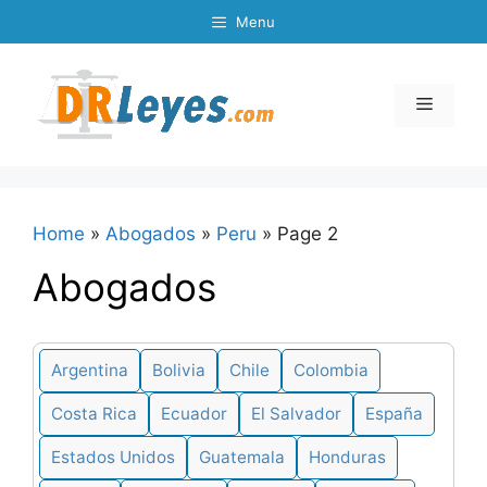
Skip
Menu
to
content
Menu
Home
»
Abogados
»
Peru
»
Page 2
Abogados
Argentina
Bolivia
Chile
Colombia
Costa Rica
Ecuador
El Salvador
España
Estados Unidos
Guatemala
Honduras