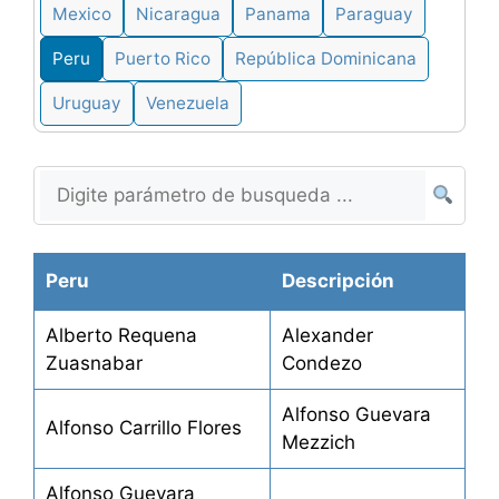
Mexico
Nicaragua
Panama
Paraguay
Peru
Puerto Rico
República Dominicana
Uruguay
Venezuela
Peru
Descripción
Alberto Requena
Alexander
Zuasnabar
Condezo
Alfonso Guevara
Alfonso Carrillo Flores
Mezzich
Alfonso Guevara