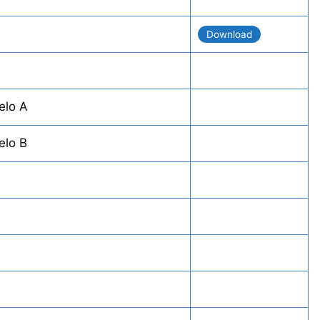
Download
elo A
elo B