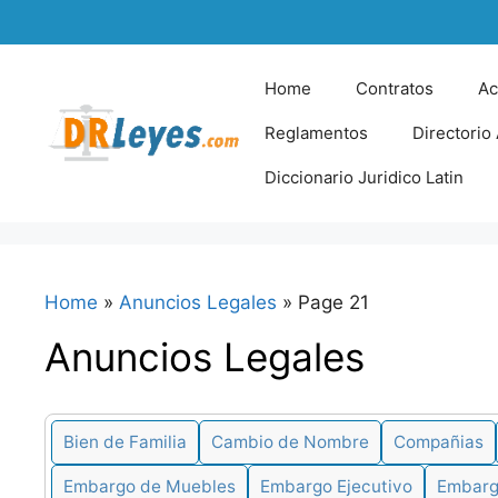
Skip
to
content
Home
Contratos
Ac
Reglamentos
Directorio
Diccionario Juridico Latin
Home
»
Anuncios Legales
»
Page 21
Anuncios Legales
Bien de Familia
Cambio de Nombre
Compañias
Embargo de Muebles
Embargo Ejecutivo
Embargo