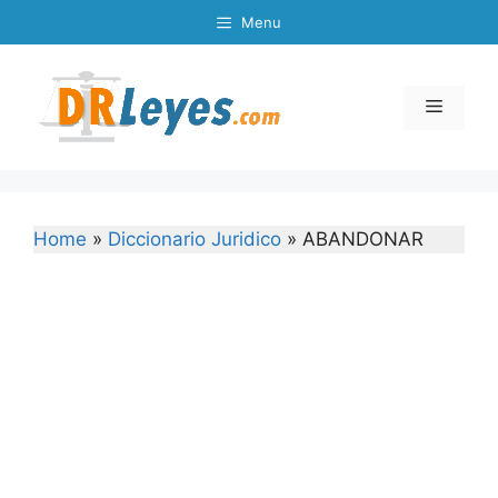
Skip
Menu
to
content
Menu
Home
»
Diccionario Juridico
»
ABANDONAR