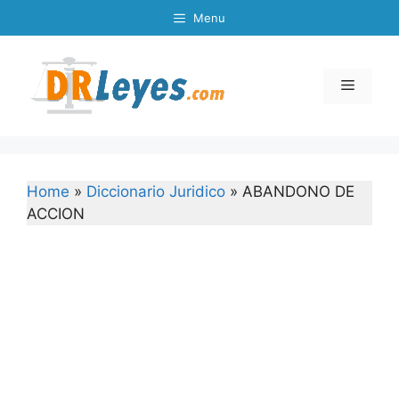
Skip
Menu
to
content
Menu
Home
»
Diccionario Juridico
»
ABANDONO DE
ACCION