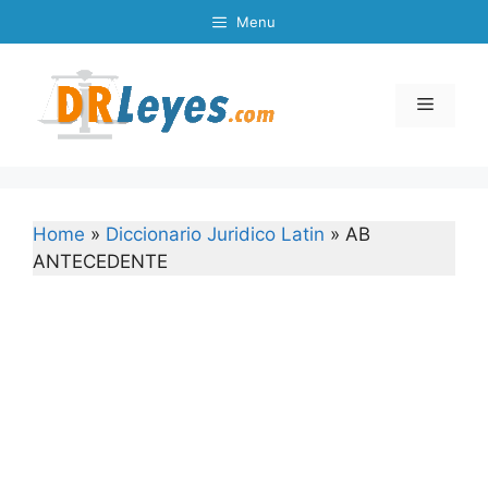
Skip
Menu
to
content
Menu
Home
»
Diccionario Juridico Latin
»
AB
ANTECEDENTE