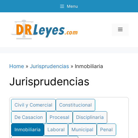
Skip
Menu
to
content
Menu
Home
»
Jurisprudencias
»
Inmobiliaria
Jurisprudencias
Civil y Comercial
Constitucional
De Casacion
Procesal
Disciplinaria
Inmobiliaria
Laboral
Municipal
Penal