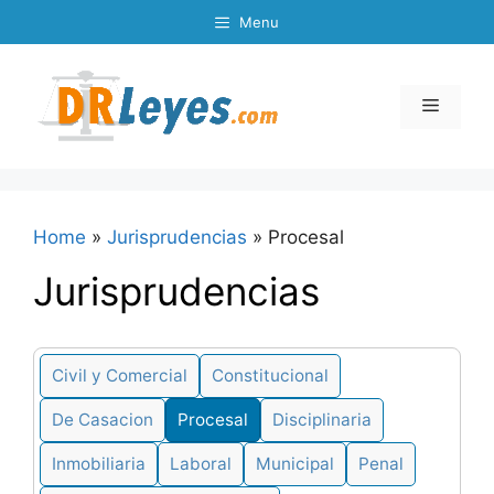
Skip
Menu
to
content
Menu
Home
»
Jurisprudencias
»
Procesal
Jurisprudencias
Civil y Comercial
Constitucional
De Casacion
Procesal
Disciplinaria
Inmobiliaria
Laboral
Municipal
Penal