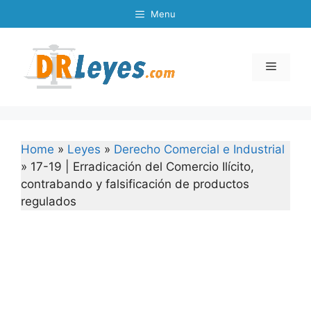
Skip
Menu
to
content
Menu
Home
»
Leyes
»
Derecho Comercial e Industrial
»
17-19 | Erradicación del Comercio Ilícito,
contrabando y falsificación de productos
regulados