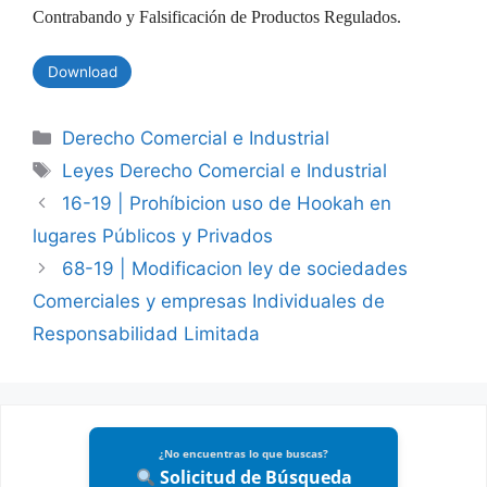
Contrabando y Falsificación de Productos Regulados.
Download
Categories
Derecho Comercial e Industrial
Tags
Leyes Derecho Comercial e Industrial
16-19 | Prohíbicion uso de Hookah en
lugares Públicos y Privados
68-19 | Modificacion ley de sociedades
Comerciales y empresas Individuales de
Responsabilidad Limitada
¿No encuentras lo que buscas?
Solicitud de Búsqueda