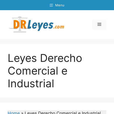
Skip
Menu
to
content
Menu
Leyes Derecho
Comercial e
Industrial
Home
»
Leyes Derecho Comercial e Industrial