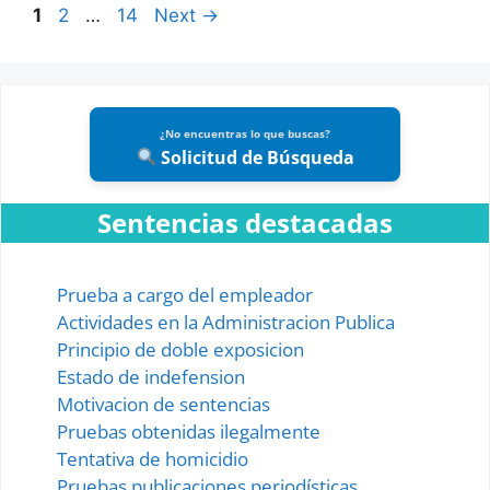
Page
Page
Page
1
2
…
14
Next
→
¿No encuentras lo que buscas?
Solicitud de Búsqueda
Sentencias destacadas
Prueba a cargo del empleador
Actividades en la Administracion Publica
Principio de doble exposicion
Estado de indefension
Motivacion de sentencias
Pruebas obtenidas ilegalmente
Tentativa de homicidio
Pruebas publicaciones periodísticas