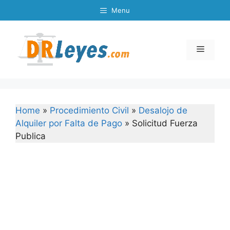
Skip
Menu
to
content
Menu
Home
»
Procedimiento Civil
»
Desalojo de
Alquiler por Falta de Pago
»
Solicitud Fuerza
Publica