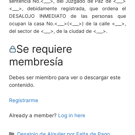
sentencia No.<___>, del Juzgado de Paz de <___>
<___>, debidamente registrada, que ordena el
DESALOJO INMEDIATO de las personas que
ocupan la casa No.<___>(<___>) de la calle <___>,
del sector de <___>, de la ciudad de <___>.
Se requiere
membresía
Debes ser miembro para ver o descargar este
contenido.
Registrarme
Already a member?
Log in here
Categories
Desalojo de Alquiler por Falta de Pago