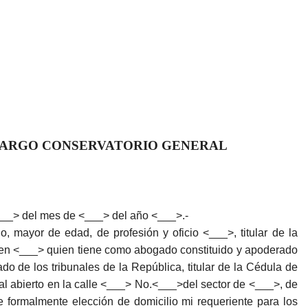
BARGO CONSERVATORIO GENERAL
___> del mes de <___> del año <___>.-
or de edad, de profesión y oficio <___>, titular de la
o en <___> quien tiene como abogado constituido y apoderado
o de los tribunales de la República, titular de la Cédula de
nal abierto en la calle <___> No.<___>del sector de <___>, de
formalmente elección de domicilio mi requeriente para los