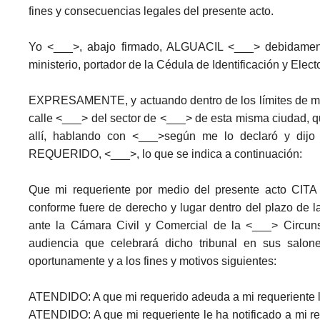
fines y consecuencias legales del presente acto.
Yo <___>, abajo firmado, ALGUACIL <___> debidament
ministerio, portador de la Cédula de Identificación y Elec
EXPRESAMENTE, y actuando dentro de los límites de mi 
calle <___> del sector de <___> de esta misma ciudad, q
allí, hablando con <___>según me lo declaró y di
REQUERIDO, <___>, lo que se indica a continuación:
Que mi requeriente por medio del presente acto CI
conforme fuere de derecho y lugar dentro del plazo de l
ante la Cámara Civil y Comercial de la <___> Circun
audiencia que celebrará dicho tribunal en sus salon
oportunamente y a los fines y motivos siguientes:
ATENDIDO: A que mi requerido adeuda a mi requeriente 
ATENDIDO: A que mi requeriente le ha notificado a mi 