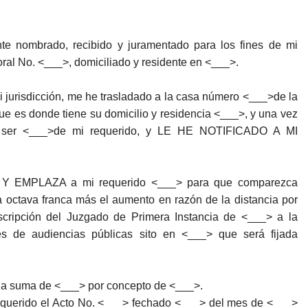
e nombrado, recibido y juramentado para los fines de mi
toral No. <___>, domiciliado y residente en <___>.
jurisdicción, me he trasladado a la casa número <___>de la
ue es donde tiene su domicilio y residencia <___>, y una vez
jo ser <___>de mi requerido, y LE HE NOTIFICADO A MI
TA Y EMPLAZA a mi requerido <___> para que comparezca
a octava franca más el aumento en razón de la distancia por
scripción del Juzgado de Primera Instancia de <___> a la
es de audiencias públicas sito en <___> que será fijada
la suma de <___> por concepto de <___>.
requerido el Acto No. <___> fechado <___> del mes de <___>