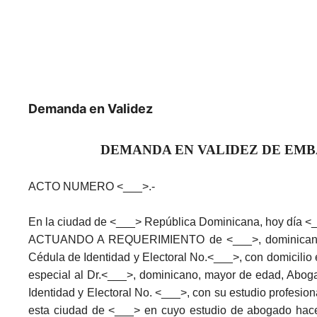
Demanda en Validez
DEMANDA EN VALIDEZ DE EM
ACTO NUMERO <___>.-
En la ciudad de <___> República Dominicana, hoy día <
ACTUANDO A REQUERIMIENTO de <___>, dominicano, may
Cédula de Identidad y Electoral No.<___>, con domicili
especial al Dr.<___>, dominicano, mayor de edad, Abogad
Identidad y Electoral No. <___>, con su estudio profesio
esta ciudad de <___> en cuyo estudio de abogado hace 