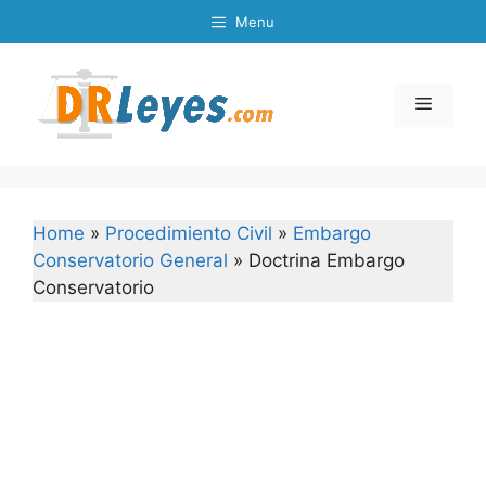
Skip
Menu
to
content
Menu
Home
»
Procedimiento Civil
»
Embargo
Conservatorio General
»
Doctrina Embargo
Conservatorio