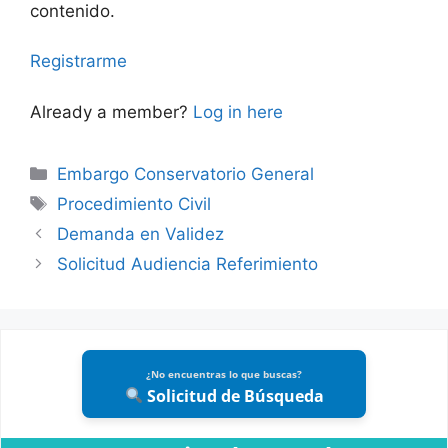
contenido.
Registrarme
Already a member?
Log in here
Categories
Embargo Conservatorio General
Tags
Procedimiento Civil
Demanda en Validez
Solicitud Audiencia Referimiento
¿No encuentras lo que buscas?
Solicitud de Búsqueda