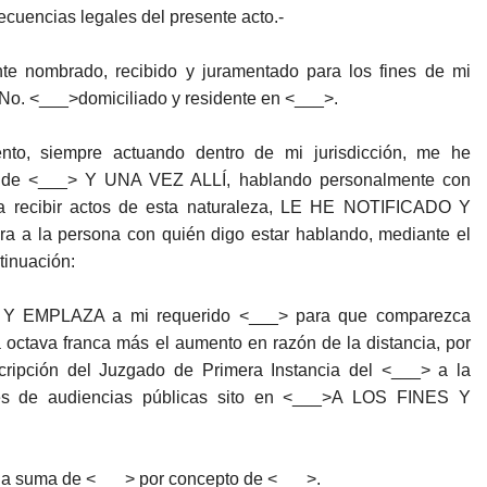
secuencias legales del presente acto.-
e nombrado, recibido y juramentado para los fines de mi
l No. <___>domiciliado y residente en <___>.
to, siempre actuando dentro de mi jurisdicción, me he
donde <___> Y UNA VEZ ALLÍ, hablando personalmente con
ra recibir actos de esta naturaleza, LE HE NOTIFICADO Y
a a la persona con quién digo estar hablando, mediante el
tinuación:
TA Y EMPLAZA a mi requerido <___> para que comparezca
a octava franca más el aumento en razón de la distancia, por
cripción del Juzgado de Primera Instancia del <___> a la
ones de audiencias públicas sito en <___>A LOS FINES Y
la suma de <___> por concepto de <___>.