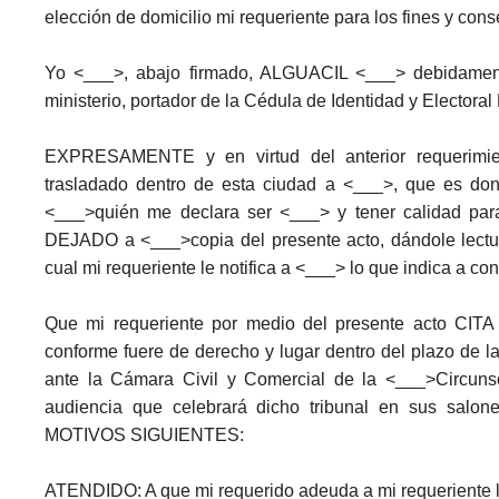
elección de domicilio mi requeriente para los fines y con
Yo <___>, abajo firmado, ALGUACIL <___> debidament
ministerio, portador de la Cédula de Identidad y Electora
EXPRESAMENTE y en virtud del anterior requerimien
trasladado dentro de esta ciudad a <___>, que es 
<___>quién me declara ser <___> y tener calidad pa
DEJADO a <___>copia del presente acto, dándole lectur
cual mi requeriente le notifica a <___> lo que indica a con
Que mi requeriente por medio del presente acto CI
conforme fuere de derecho y lugar dentro del plazo de l
ante la Cámara Civil y Comercial de la <___>Circuns
audiencia que celebrará dicho tribunal en sus sal
MOTIVOS SIGUIENTES:
ATENDIDO: A que mi requerido adeuda a mi requeriente 