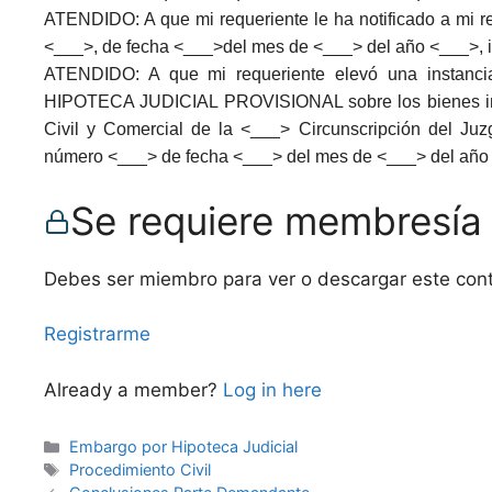
ATENDIDO: A que mi requeriente le ha notificado a mi 
<___>, de fecha <___>del mes de <___> del año <___>, in
ATENDIDO: A que mi requeriente elevó una instanci
HIPOTECA JUDICIAL PROVISIONAL sobre los bienes inm
Civil y Comercial de la <___> Circunscripción del Ju
número <___> de fecha <___> del mes de <___> del año <
Se requiere membresía
Debes ser miembro para ver o descargar este con
Registrarme
Already a member?
Log in here
Categories
Embargo por Hipoteca Judicial
Tags
Procedimiento Civil