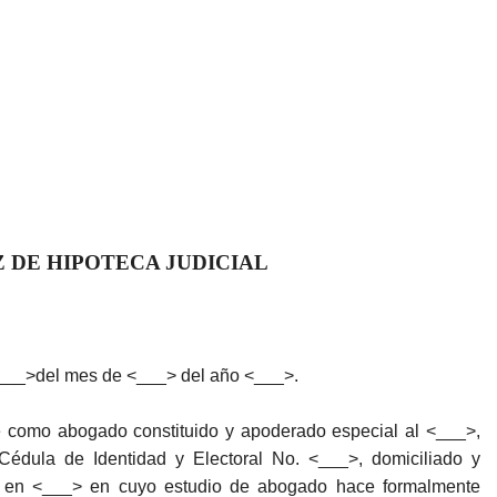
 DE HIPOTECA JUDICIAL
<___>del mes de <___> del año <___>.
o abogado constituido y apoderado especial al <___>,
édula de Identidad y Electoral No. <___>, domiciliado y
o en <___> en cuyo estudio de abogado hace formalmente