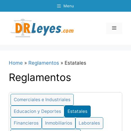
Skip
Menu
to
content
Menu
Home
»
Reglamentos
»
Estatales
Reglamentos
Comerciales e Industriales
Educacion y Deportes
Estatales
Financieros
Inmobiliarios
Laborales