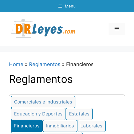
Skip
Menu
to
content
Menu
Home
»
Reglamentos
»
Financieros
Reglamentos
Comerciales e Industriales
Educacion y Deportes
Estatales
Financieros
Inmobiliarios
Laborales