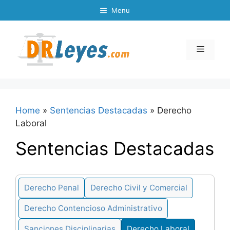
Skip
Menu
to
content
Menu
Home
»
Sentencias Destacadas
»
Derecho
Laboral
Sentencias Destacadas
Derecho Penal
Derecho Civil y Comercial
Derecho Contencioso Administrativo
Sanciones Disciplinarias
Derecho Laboral