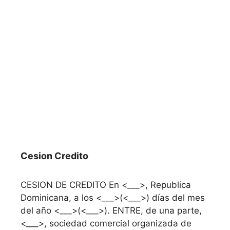
Cesion Credito
CESION DE CREDITO En <___>, Republica
Dominicana, a los <___>(<___>) días del mes
del año <___>(<___>). ENTRE, de una parte,
<___>, sociedad comercial organizada de