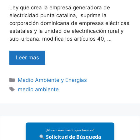
Ley que crea la empresa generadora de
electricidad punta catalina, suprime la
corporación dominicana de empresas eléctricas
estatales y la unidad de electrificación rural y
sub-urbana. modifica los artículos 40, …
Leer más
Categories
Medio Ambiente y Energías
Tags
medio ambiente
¿No encuentras lo que buscas?
Solicitud de Búsqueda