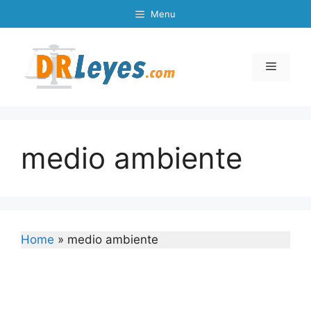
Skip
Menu
to
content
Menu
medio ambiente
Home
»
medio ambiente