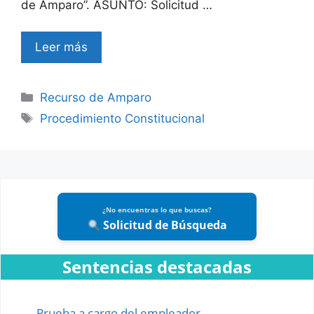
de Amparo”. ASUNTO: Solicitud …
Leer más
Categories
Recurso de Amparo
Tags
Procedimiento Constitucional
¿No encuentras lo que buscas?
Solicitud de Búsqueda
Sentencias destacadas
Prueba a cargo del empleador