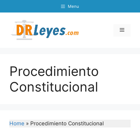
Skip
Menu
to
content
Menu
Procedimiento
Constitucional
Home
»
Procedimiento Constitucional