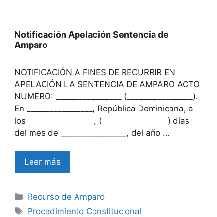
Notificación Apelación Sentencia de
Amparo
NOTIFICACIÓN A FINES DE RECURRIR EN
APELACIÓN LA SENTENCIA DE AMPARO ACTO
NUMERO: _________________ (_________________).
En _________________, República Dominicana, a
los _________________, (_________________) días
del mes de _________________, del año …
Leer más
Categories
Recurso de Amparo
Tags
Procedimiento Constitucional