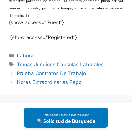
demostrar por todos los medios. El contrato de trabajo puede ser por
tiempo indefinido, por cierto tiempo, o para una obra o servicio
determinados.
{show access=”Guest”}
{show access=”Registered”}
Categories
Laboral
Tags
Temas Juridicos Capsulas Laborales
Prueba Contratos De Trabajo
Horas Extraordinarias Pago
¿No encuentras lo que buscas?
Solicitud de Búsqueda