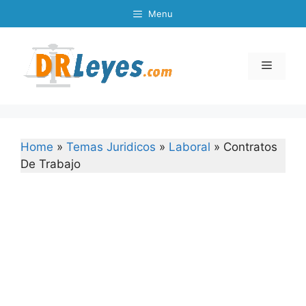
Skip
Menu
to
content
Menu
Home
»
Temas Juridicos
»
Laboral
»
Contratos
De Trabajo