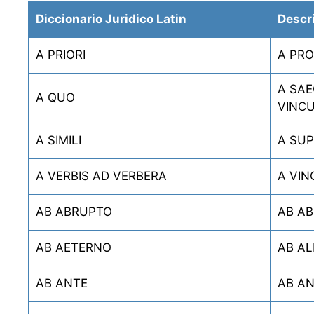
Diccionario Juridico Latin
Descr
A PRIORI
A PR
A SAE
A QUO
VINCU
A SIMILI
A SUP
A VERBIS AD VERBERA
A VIN
AB ABRUPTO
AB A
AB AETERNO
AB AL
AB ANTE
AB A