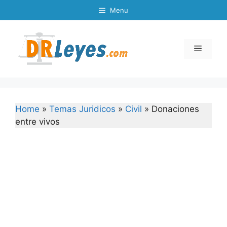
Skip
Menu
to
content
Menu
Home
»
Temas Juridicos
»
Civil
»
Donaciones
entre vivos