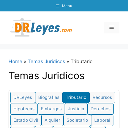
Skip
Menu
to
content
Menu
Home
»
Temas Juridicos
»
Tributario
Temas Juridicos
DRLeyes
Biografias
Tributario
Recursos
Hipotecas
Embargos
Justicia
Derechos
Estado Civil
Alquiler
Societario
Laboral