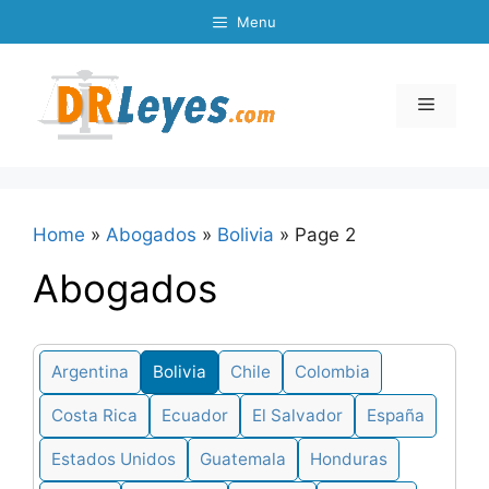
Skip
Menu
to
content
Menu
Home
»
Abogados
»
Bolivia
»
Page 2
Abogados
Argentina
Bolivia
Chile
Colombia
Costa Rica
Ecuador
El Salvador
España
Estados Unidos
Guatemala
Honduras