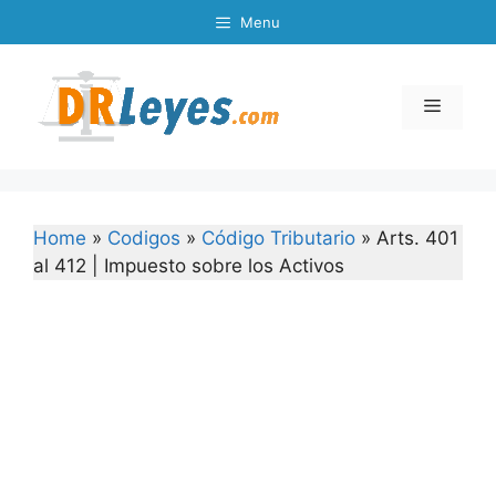
Skip
Menu
to
content
Menu
Home
»
Codigos
»
Código Tributario
»
Arts. 401
al 412 | Impuesto sobre los Activos