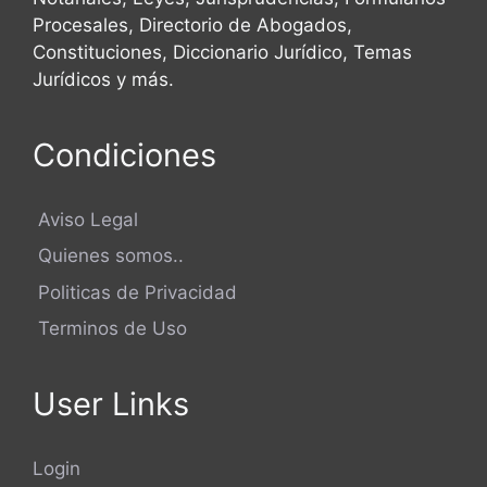
Procesales, Directorio de Abogados,
Recurso de Casación
Recurso de Oposicion
Constituciones, Diccionario Jurídico, Temas
Jurídicos y más.
Recurso de Revisión Civil
Recurso de Terceria
Condiciones
Recusacion de Juez de Paz
Referimiento de Suspencion de Sentencia
Aviso Legal
Quienes somos..
Referimiento por Embargo Conservatorio
Politicas de Privacidad
Referimiento por Embargo Retentivo
Terminos de Uso
Demanda en Rendición de Cuentas
Demanda en Responsabilidad Civil
User Links
Retiro Valores de un Banco
Login
Traslado de Juez de Paz