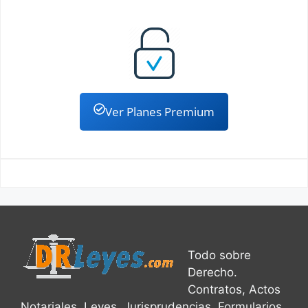
Nacionalidad Dominicana
Nulidad de Adjudicación Inmobiliaria
Nulidad de un Testamento
Nulidad de Embargo Inmobiliario
Ver Planes Premium
Oferta Real de Pago
Organizacion sin fines de Lucro
Partición de Herencias
Perencion de Instancias
Precio de Alquiler
Quiebra de Compañias
Reapertura de debates
Todo sobre
Derecho.
Rectificación Actas del Estado Civil
Contratos, Actos
Notariales, Leyes, Jurisprudencias, Formularios
Recurso de Contredit
Recurso de Apelacion