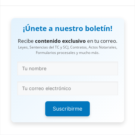
Impugnación de Gastos y Honorarios
Incautacion de Bienes Muebles
¡Únete a nuestro boletín!
Incidentes del Embargo Ejecutivo
Informativo Testimonial
Recibe
contenido exclusivo
en tu correo.
Leyes, Sentencias del TC y SCJ, Contratos, Actos Notariales,
Inscripción en Falsedad
Formularios procesales y mucho más.
Inscripción en Falsedad la la SCJ
Inspección de Lugares
Intervención Forzosa
Intervención Voluntaria
Liquidación de Daños y Perjuicios
Suscribirme
Litispendencia y Conexidad
Medios de Inadmisibilidad