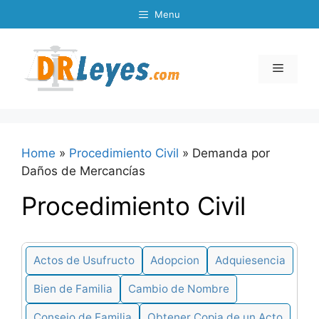
Skip
Menu
to
content
Menu
Home
»
Procedimiento Civil
»
Demanda por
Daños de Mercancías
Procedimiento Civil
Actos de Usufructo
Adopcion
Adquiesencia
Bien de Familia
Cambio de Nombre
Consejo de Familia
Obtener Copia de un Acto