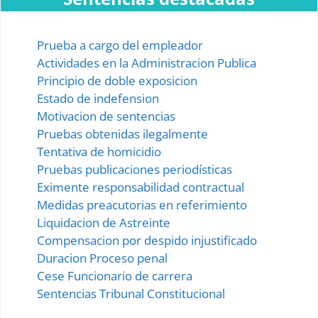
Embargo al Deudor Transeunte
Embargo Ejecutivo
Prueba a cargo del empleador
Actividades en la Administracion Publica
Embargo por Hipoteca Judicial
Principio de doble exposicion
Estado de indefension
Embargo Inmobiliario Abreviado
Motivacion de sentencias
Embargo Inmobiliario Ordinario
Pruebas obtenidas ilegalmente
Tentativa de homicidio
Embargo de Objetos Falsificados
Pruebas publicaciones periodísticas
Embargo en Reinvindicacion
Eximente responsabilidad contractual
Medidas preacutorias en referimiento
Embargo Retentivo
Liquidacion de Astreinte
Compensacion por despido injustificado
Embargo Retentivo en Manos del Estado
Duracion Proceso penal
Embargo Retentivo entre Esposos
Cese Funcionario de carrera
Sentencias Tribunal Constitucional
Garantía de Prenda sin Desapoderamiento